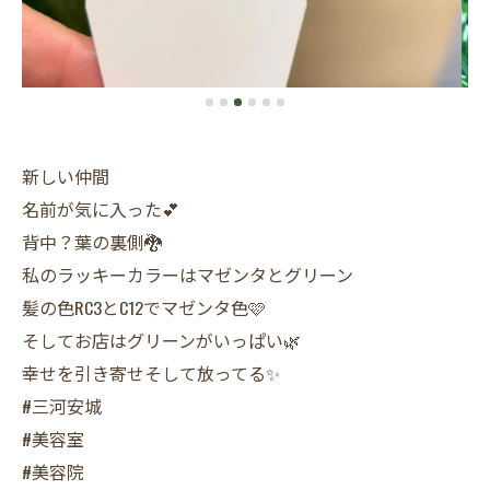
新しい仲間
名前が気に入った💕
背中？葉の裏側🐉
私のラッキーカラーはマゼンタとグリーン
髪の色RC3とC12でマゼンタ色🩷
そしてお店はグリーンがいっぱい🌿
幸せを引き寄せそして放ってる✨
#三河安城
#美容室
#美容院