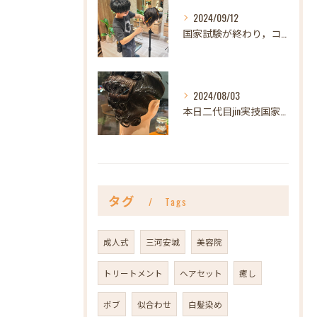
2024/09/12
国家試験が終わり，コンテストも無事終わりなんだか急にポカーン...
2024/08/03
本日二代目jin実技国家試験。
タグ
Tags
成人式
三河安城
美容院
トリートメント
ヘアセット
癒し
ボブ
似合わせ
白髪染め