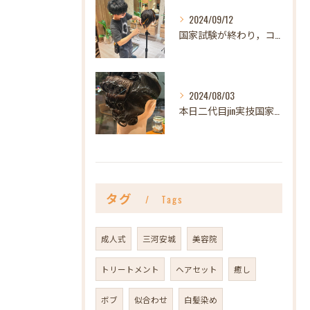
2024/09/12
国家試験が終わり，コンテストも無事終わりなんだか急にポカーン...
2024/08/03
本日二代目jin実技国家試験。
タグ
Tags
成人式
三河安城
美容院
トリートメント
ヘアセット
癒し
ボブ
似合わせ
白髪染め