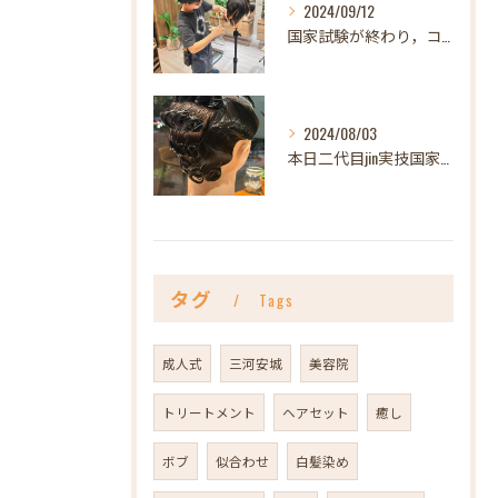
2024/09/12
国家試験が終わり，コンテストも無事終わりなんだか急にポカーン...
2024/08/03
本日二代目jin実技国家試験。
タグ
Tags
成人式
三河安城
美容院
トリートメント
ヘアセット
癒し
ボブ
似合わせ
白髪染め